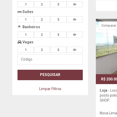
1
2
3
4+
Suítes
1
2
3
4+
Comparar
Banheiros
1
2
3
4+
Vagas
1
2
3
4+
Código
PESQUISAR
R$ 200.0
Limpar Filtros
Loja
- Loc
posto poli
SHOP...
Nova Lima