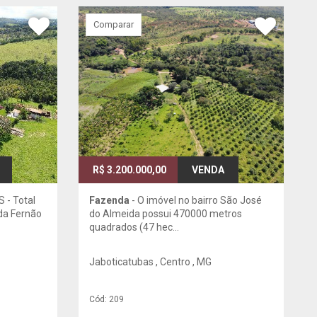
Comparar
R$ 3.200.000,00
VENDA
 - Total
Fazenda
- O imóvel no bairro São José
da Fernão
do Almeida possui 470000 metros
quadrados (47 hec...
Jaboticatubas , Centro , MG
Cód: 209