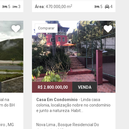
2
5
3
Área:
470.000,00 m
5
4
Comparar
R$ 2.800.000,00
VENDA
al na
Casa Em Condomínio
- Linda casa
km do BH
colonia, localização nobre no condomínio
e junto a natureza. Habit...
iro , MG
Nova Lima , Bosque Residencial Do