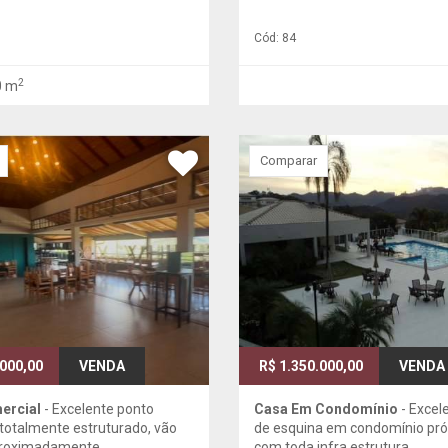
Cód: 84
2
0 m
Comparar
.000,00
VENDA
R$ 1.350.000,00
VENDA
ercial
- Excelente ponto
Casa Em Condomínio
- Excel
totalmente estruturado, vão
de esquina em condomínio pr
proximadamente ...
com toda infra estrutura ...