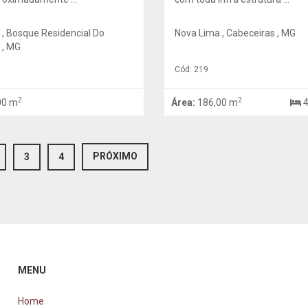
 , Bosque Residencial Do
Nova Lima , Cabeceiras , MG
 , MG
Cód: 219
2
2
00 m
Área:
186,00 m
)
PRÓXIMO
3
4
MENU
Home