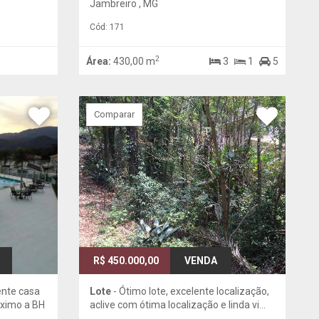
Jambreiro , MG
Cód: 171
2
Área:
430,00 m
3
1
5
Comparar
R$ 450.000,00
VENDA
ente casa
Lote
- Ótimo lote, excelente localização,
óximo a BH
aclive com ótima localização e linda vi...