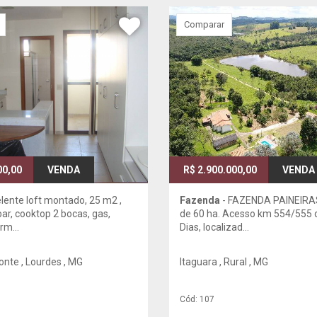
Comparar
00,00
VENDA
R$ 2.900.000,00
VENDA
lente loft montado, 25 m2 ,
Fazenda
- FAZENDA PAINEIRAS
ar, cooktop 2 bocas, gas,
de 60 ha. Acesso km 554/555 
rm...
Dias, localizad...
onte , Lourdes , MG
Itaguara , Rural , MG
Cód: 107