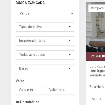
BUSCA AVANÇADA
Comparar
Tipos de imóvel
Empreendimento
Todas as cidades
R$ 280.0
Loft
- Exce
Bairro
com frigob
varanda, a
Valor
Belo Horiz
Valor
Valor
mín.
máx.
Cód: 158
Dormitórios