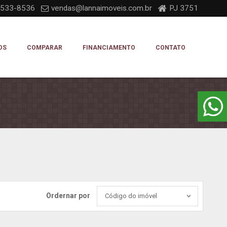
9533-8536
vendas@lannaimoveis.com.br
PJ 3751
OS
COMPARAR
FINANCIAMENTO
CONTATO
Ordernar por
Código do imóvel